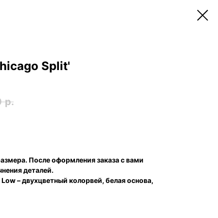
icago Split'
0
р.
размера. После оформления заказа с вами
чнения деталей.
Low – двухцветный колорвей, белая основа,